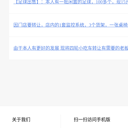
【足球出售】：本人有一批闲置的足球，100多个，现15元
因门店要转让，店内的1套监控系统，3个货架，一张桌
由于本人有更好的发展 现将四轮小吃车转让有需要的老
关于我们
扫一扫访问手机版