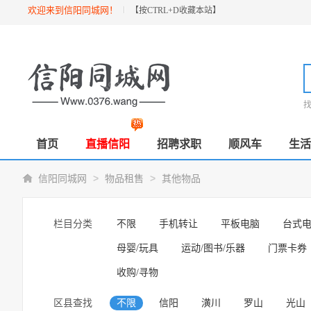
欢迎来到信阳同城网！
【按
CTRL+D
收藏本站】
首页
直播信阳
招聘求职
顺风车
生活
>
>
信阳同城网
物品租售
其他物品
栏目分类
不限
手机转让
平板电脑
台式
母婴/玩具
运动/图书/乐器
门票卡券
收购/寻物
区县查找
不限
信阳
潢川
罗山
光山