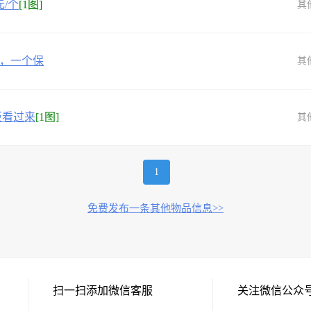
/个
[1图]
其
椅，一个保
其
板看过来
[1图]
其
1
免费发布一条其他物品信息>>
扫一扫添加微信客服
关注微信公众