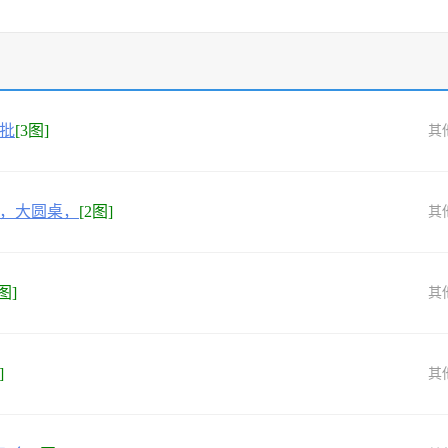
批
[3图]
其
，大圆桌，
[2图]
其
图]
其
]
其