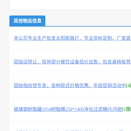
其他物品信息
本公司专业生产批发太阳能路灯，专业非标定制，厂家直
因饭店转让，现将部分餐饮设备低价出售，包含桌椅板凳
固始指纹锁专卖，各种款式价格优惠。年底促销活动中
[4
玻璃钢树脂罐1054树脂桶250*1400净化过滤桶PE内胆
[1图