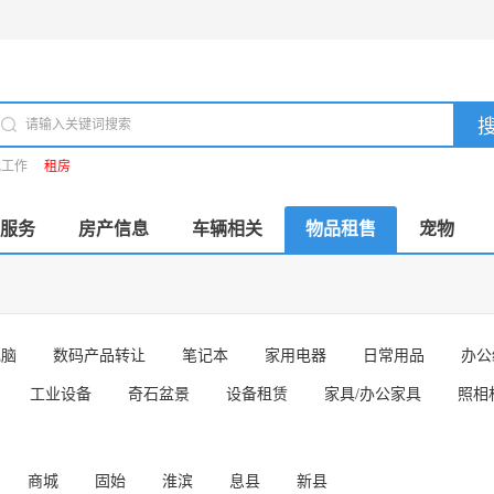
找工作
租房
服务
房产信息
车辆相关
物品租售
宠物
电脑
数码产品转让
笔记本
家用电器
日常用品
办公
工业设备
奇石盆景
设备租赁
家具/办公家具
照相
商城
固始
淮滨
息县
新县