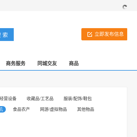
立即发布信息
商务服务
同城交友
商品
经营设备
收藏品/工艺品
服装/配饰/鞋包
机
食品农产
网游/虚拟物品
其他物品