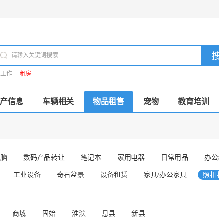
找工作
租房
产信息
车辆相关
物品租售
宠物
教育培训
电脑
数码产品转让
笔记本
家用电器
日常用品
办公
工业设备
奇石盆景
设备租赁
家具/办公家具
照相
商城
固始
淮滨
息县
新县