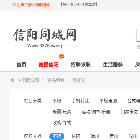
欢迎来到信阳同城网！
【按
CTRL+D
收藏本站】
首页
直播信阳
招聘求职
生活服务
房
>
>
信阳同城网
物品租售
照相机
栏目分类
不限
手机转让
平板电脑
台式
母婴/玩具
运动/图书/乐器
门票卡券
收购/寻物
区县查找
不限
信阳
潢川
罗山
光山