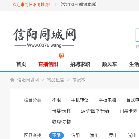
欢迎来到信阳同城网！
【按
CTRL+D
收藏本站】
首页
直播信阳
招聘求职
顺风车
生活
>
>
信阳同城网
物品租售
笔记本
栏目分类
不限
手机转让
平板电脑
台式
母婴/玩具
运动/图书/乐器
门票卡券
收购/寻物
区县查找
不限
信阳
潢川
罗山
光山