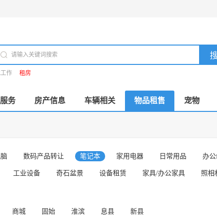
找工作
租房
服务
房产信息
车辆相关
物品租售
宠物
电脑
数码产品转让
笔记本
家用电器
日常用品
办公
工业设备
奇石盆景
设备租赁
家具/办公家具
照相
商城
固始
淮滨
息县
新县