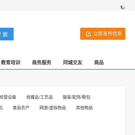
立即发布信息
教育培训
商务服务
同城交友
商品
经营设备
收藏品/工艺品
服装/配饰/鞋包
机
食品农产
网游/虚拟物品
其他物品