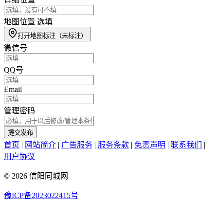
地图位置
选填
打开地图标注
（未标注）
微信号
QQ号
Email
管理密码
提交发布
首页
|
网站简介
|
广告服务
|
服务条款
|
免责声明
|
联系我们
|
用户协议
© 2026 信阳同城网
豫ICP备2023022415号