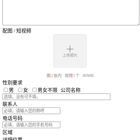
配图 / 短视频
上传照片
图
2
张内 · 视频
1
个 · 80MB
性别要求
男
女
男女不限
公司名称
联系人
电话号码
区域
详细位置